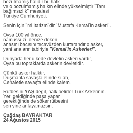
bozulmamış halidir bu halk
ve o bozulmamış halkın elinde yükselmiştir "Tam
bağımsızlık" meşalesi
Türkiye Cumhuriyeti.
Senin için "militarizm"dir "Mustafa Kemal'in askeri".
Oysa 100 yıl önce,
namussuzu denize döken,
anasını bacısını tecavüzden kurtarandır o asker,
yani anaların tabiriyle
"Kemal'in Askerleri"
.
Dünyada her ülkede devletin askeri vardır,
Oysa bu topraklarda askerin devletidir.
Çünkü asker halktır,
Düşmanla savaşta elinde silah,
Cehaletle savaşta elinde kalem.
Rütbesini
YAŞ
değil, halk belirler Türk Askerinin.
Yeri geldiğinde paşa yapar
gerektiğinde de söker rütbesini
sen yine anlayamazsın.
Çağdaş BAYRAKTAR
24 Ağustos 2015