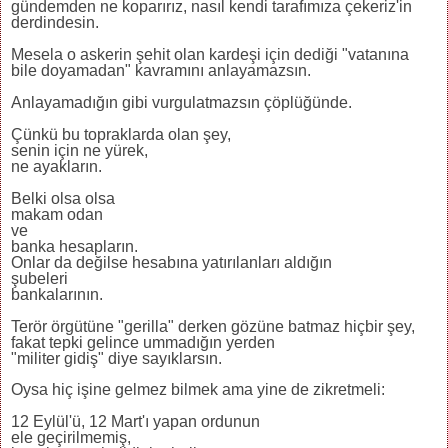
gündemden ne koparırız, nasıl kendi tarafımıza çekeriz'in
derdindesin.
Mesela o askerin şehit olan kardeşi için dediği "vatanına
bile doyamadan" kavramını anlayamazsın.
Anlayamadığın gibi vurgulatmazsın çöplüğünde.
Çünkü bu topraklarda olan şey,
senin için ne yürek,
ne ayakların.
Belki olsa olsa
makam odan
ve
banka hesapların.
Onlar da değilse hesabına yatırılanları aldığın
şubeleri
bankalarının.
Terör örgütüne "gerilla" derken gözüne batmaz hiçbir şey,
fakat tepki gelince ummadığın yerden
"militer gidiş" diye sayıklarsın.
Oysa hiç işine gelmez bilmek ama yine de zikretmeli:
12 Eylül'ü, 12 Mart'ı yapan ordunun
ele geçirilmemiş,